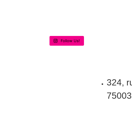
Follow Us!
324, r
75003